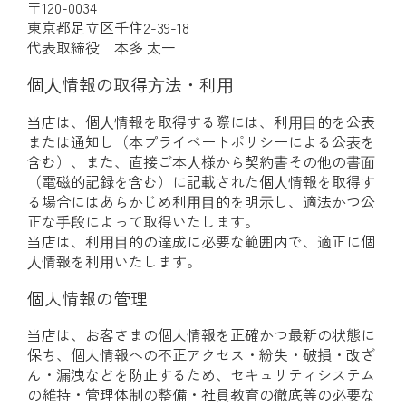
〒120-0034
東京都足立区千住2-39-18
代表取締役 本多 太一
個⼈情報の取得⽅法・利⽤
当店は、個⼈情報を取得する際には、利⽤⽬的を公表
または通知し（本プライベートポリシーによる公表を
含む）、また、直接ご本⼈様から契約書その他の書⾯
（電磁的記録を含む）に記載された個⼈情報を取得す
る場合にはあらかじめ利⽤⽬的を明⽰し、適法かつ公
正な⼿段によって取得いたします。
当店は、利⽤⽬的の達成に必要な範囲内で、適正に個
⼈情報を利⽤いたします。
個人情報の管理
当店は、お客さまの個人情報を正確かつ最新の状態に
保ち、個人情報への不正アクセス・紛失・破損・改ざ
ん・漏洩などを防止するため、セキュリティシステム
の維持・管理体制の整備・社員教育の徹底等の必要な